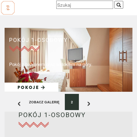
Szukaj
POKÓJ 1-OSOBOWY
Pokój z balkonem oraz widokiem na góry.
POKOJE
‹
›
ZOBACZ GALERIĘ
2
POKÓJ 1-OSOBOWY